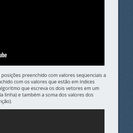
 posições preenchido com valores seqüenciais a
nchido com os valores que estão em índices
 algoritmo que escreva os dois vetores em um
da linha) e também a soma dos valores dos
nção).