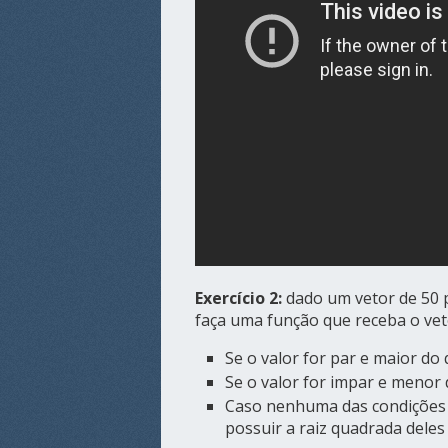
Exercício 2:
dado um vetor de 50 
faça uma função que receba o veto
Se o valor for par e maior do
Se o valor for impar e menor d
Caso nenhuma das condições a
possuir a raiz quadrada dele