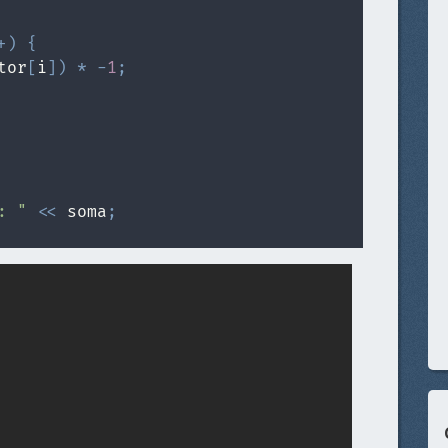
+
)
{
tor
[
i
]
)
*
-
1
;
: "
<<
 soma
;