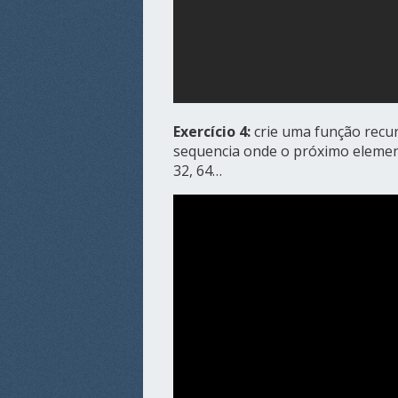
Exercício 4:
crie uma função recu
sequencia onde o próximo elemento
32, 64…