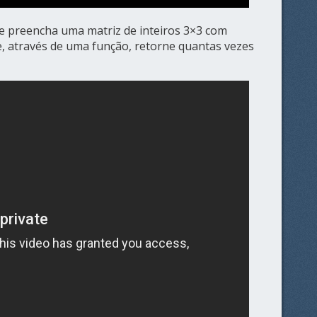
e preencha uma matriz de inteiros 3×3 com
 e, através de uma função, retorne quantas vezes