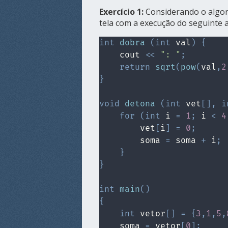
Exercício 1:
Considerando o algor
tela com a execução do seguinte 
int
dobra
(
int
 val
)
{
    cout 
<<
": "
;
return
sqrt
(
pow
(
val
,
2
}
void
detona
(
int
 vet
[
]
,
i
for
(
int
 i 
=
1
;
 i 
<
4
        vet
[
i
]
=
0
;
        soma 
=
 soma 
+
 i
;
}
}
int
main
(
)
{
int
 vetor
[
]
=
{
3
,
1
,
5
,
    soma 
=
 vetor
[
0
]
;