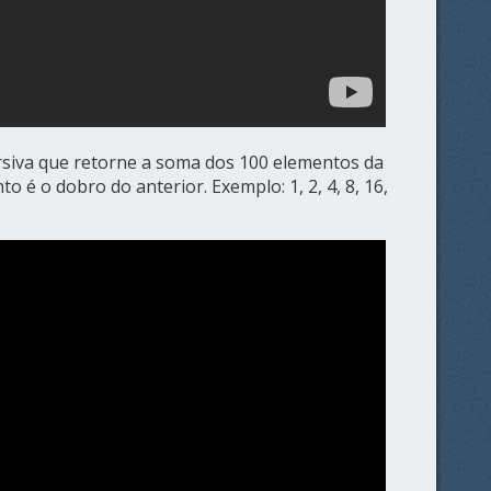
rsiva que retorne a soma dos 100 elementos da
 é o dobro do anterior. Exemplo: 1, 2, 4, 8, 16,