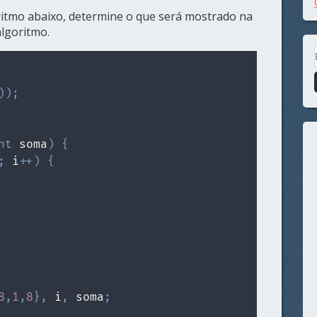
itmo abaixo, determine o que será mostrado na
algoritmo.
)
)
;
nt
 soma
)
{
;
 i
++
)
{
8
,
1
,
8
}
,
 i
,
 soma
;