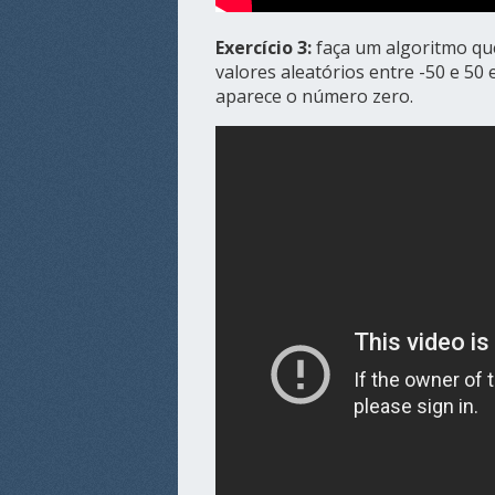
Exercício 3:
faça um algoritmo qu
valores aleatórios entre -50 e 50
aparece o número zero.