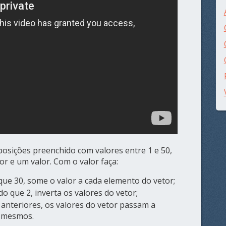
posições preenchido com valores entre 1 e 50,
r e um valor. Com o valor faça:
 que 30, some o valor a cada elemento do vetor;
o que 2, inverta os valores do vetor;
nteriores, os valores do vetor passam a
s mesmos.