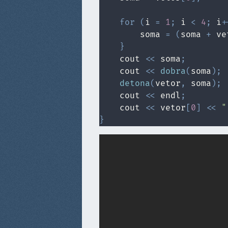
for
(
i 
=
1
;
 i 
<
4
;
 i
+
        soma 
=
(
soma 
+
 ve
}
    cout 
<<
 soma
;
    cout 
<<
dobra
(
soma
)
;
detona
(
vetor
,
 soma
)
;
    cout 
<<
 endl
;
    cout 
<<
 vetor
[
0
]
<<
"
}