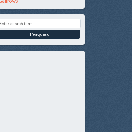
Galirows
Search for: