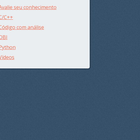
Avalie seu conhecimento
C/C++
Código com análise
OBI
Python
Vídeos