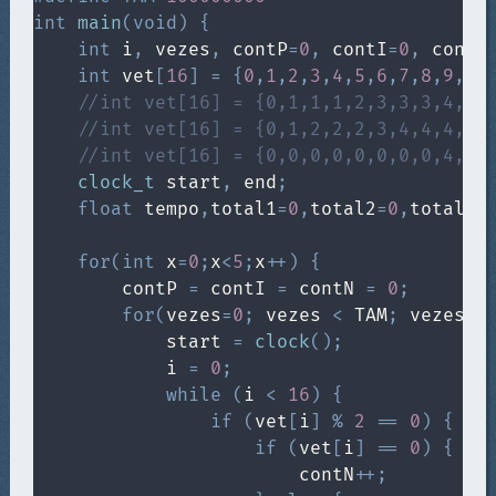
int
main
(
void
)
{
int
 i
,
 vezes
,
 contP
=
0
,
 contI
=
0
,
 contN
int
 vet
[
16
]
=
{
0
,
1
,
2
,
3
,
4
,
5
,
6
,
7
,
8
,
9
,
0
,
//int vet[16] = {0,1,1,1,2,3,3,3,4,5,
//int vet[16] = {0,1,2,2,2,3,4,4,4,5,
//int vet[16] = {0,0,0,0,0,0,0,0,4,5,
clock_t
 start
,
 end
;
float
 tempo
,
total1
=
0
,
total2
=
0
,
total3
=
for
(
int
 x
=
0
;
x
<
5
;
x
++
)
{
        contP 
=
 contI 
=
 contN 
=
0
;
for
(
vezes
=
0
;
 vezes 
<
 TAM
;
 vezes
++
            start 
=
clock
(
)
;
            i 
=
0
;
while
(
i 
<
16
)
{
if
(
vet
[
i
]
%
2
==
0
)
{
if
(
vet
[
i
]
==
0
)
{
                        contN
++
;