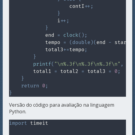
                    contI
++
;
}
                i
++
;
}
            end 
=
clock
(
)
;
            tempo 
=
(
double
)
(
end 
-
 start
)
            total3
+=
tempo
;
}
printf
(
"\n%.3f\n%.3f\n%.3f\n"
,
 to
        total1 
=
 total2 
=
 total3 
=
0
;
}
return
0
;
}
Versão do código para avaliação na linguagem
Python.
import
 timeit
