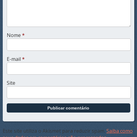
Nome
*
E-mail
*
Site
Este site utiliza o Akismet para reduzir spam.
Saiba como