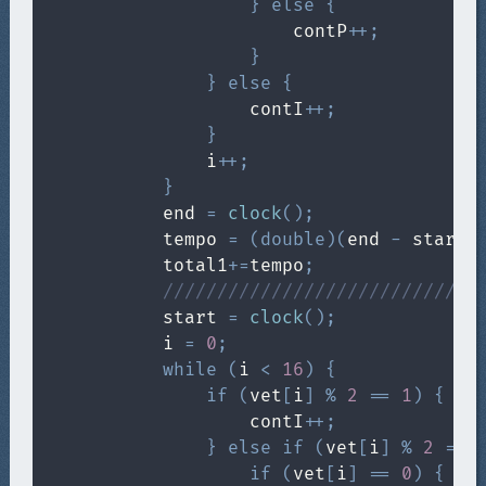
}
else
{
                        contP
++
;
}
}
else
{
                    contI
++
;
}
                i
++
;
}
            end 
=
clock
(
)
;
            tempo 
=
(
double
)
(
end 
-
 start
)
            total1
+=
tempo
;
/////////////////////////////
            start 
=
clock
(
)
;
            i 
=
0
;
while
(
i 
<
16
)
{
if
(
vet
[
i
]
%
2
==
1
)
{
                    contI
++
;
}
else
if
(
vet
[
i
]
%
2
==
if
(
vet
[
i
]
==
0
)
{