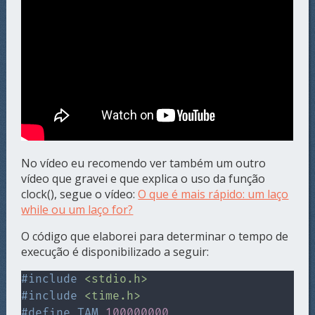
No vídeo eu recomendo ver também um outro
vídeo que gravei e que explica o uso da função
clock(), segue o vídeo:
O que é mais rápido: um laço
while ou um laço for?
O código que elaborei para determinar o tempo de
execução é disponibilizado a seguir:
#
include
<stdio.h>
#
include
<time.h>
#
define
TAM
100000000