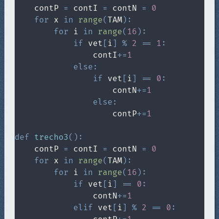
    contP 
=
 contI 
=
 contN 
=
0
for
 x 
in
range
(
TAM
)
:
for
 i 
in
range
(
16
)
:
if
 vet
[
i
]
%
2
==
1
:
                contI
+=
1
else
:
if
 vet
[
i
]
==
0
:
                    contN
+=
1
else
:
                    contP
+=
1
def
trecho3
(
)
:
    contP 
=
 contI 
=
 contN 
=
0
for
 x 
in
range
(
TAM
)
:
for
 i 
in
range
(
16
)
:
if
 vet
[
i
]
==
0
:
                contN
+=
1
elif
 vet
[
i
]
%
2
==
0
: