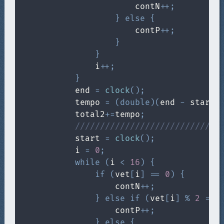
                        contN
++
;
}
else
{
                        contP
++
;
}
}
                i
++
;
}
            end 
=
clock
(
)
;
            tempo 
=
(
double
)
(
end 
-
 start
)
            total2
+=
tempo
;
/////////////////////////////
            start 
=
clock
(
)
;
            i 
=
0
;
while
(
i 
<
16
)
{
if
(
vet
[
i
]
==
0
)
{
                    contN
++
;
}
else
if
(
vet
[
i
]
%
2
==
                    contP
++
;
}
else
{