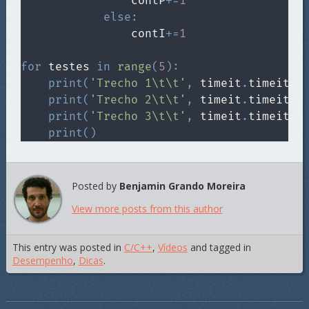
                contP
+=
1
else
:
                contI
+=
1
for
 testes 
in
range
(
5
)
:
print
(
'Trecho 1\t\t'
,
 timeit
.
timeit
(
t
print
(
'Trecho 2\t\t'
,
 timeit
.
timeit
(
t
print
(
'Trecho 3\t\t'
,
 timeit
.
timeit
(
t
print
(
)
Posted by
Benjamin Grando Moreira
View more posts from this author
This entry was posted in
C/C++
,
Vídeos
and tagged in
Desempenho
,
Dicas
.