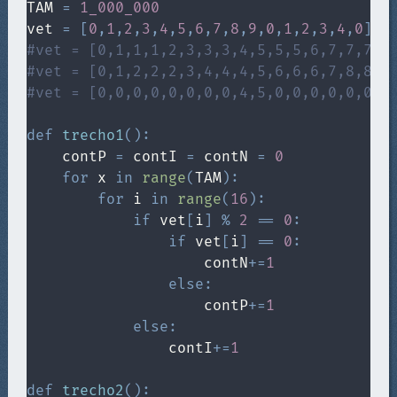
TAM 
=
1_000_000
vet 
=
[
0
,
1
,
2
,
3
,
4
,
5
,
6
,
7
,
8
,
9
,
0
,
1
,
2
,
3
,
4
,
0
]
#vet = [0,1,1,1,2,3,3,3,4,5,5,5,6,7,7,7]
#vet = [0,1,2,2,2,3,4,4,4,5,6,6,6,7,8,8]
#vet = [0,0,0,0,0,0,0,0,4,5,0,0,0,0,0,0]
def
trecho1
(
)
:
    contP 
=
 contI 
=
 contN 
=
0
for
 x 
in
range
(
TAM
)
:
for
 i 
in
range
(
16
)
:
if
 vet
[
i
]
%
2
==
0
:
if
 vet
[
i
]
==
0
:
                    contN
+=
1
else
:
                    contP
+=
1
else
:
                contI
+=
1
def
trecho2
(
)
: