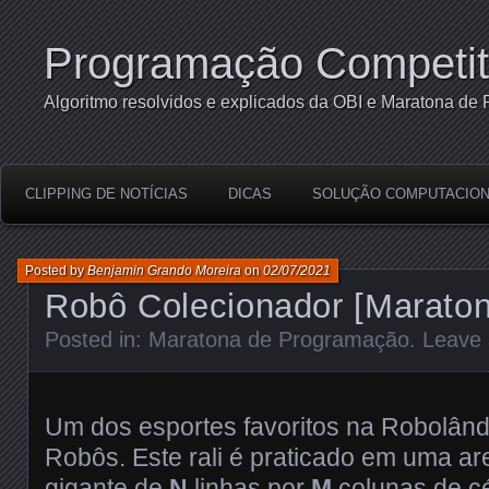
Programação Competit
Algoritmo resolvidos e explicados da OBI e Maratona de
CLIPPING DE NOTÍCIAS
DICAS
SOLUÇÃO COMPUTACION
Posted by
Benjamin Grando Moreira
on
02/07/2021
Robô Colecionador [Marato
Posted in:
Maratona de Programação
.
Leave
Um dos esportes favoritos na Robolândi
Robôs. Este rali é praticado em uma ar
gigante de
N
linhas por
M
colunas de cé