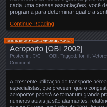
cada uma dessas associações, você d
programa para determinar qual é a senh
Continue Reading
Posted by
Benjamin Grando Moreira
on
04/08/2017
Aeroporto [OBI 2002]
Posted in:
C/C++
,
OBI
. Tagged:
for
,
if
,
Vetore
Comment
A crescente utilização do transporte aére
especialistas, que preveem que o conges
aeroportos poderá se tornar um grande pr
números atuais já são alarmantes: relatór