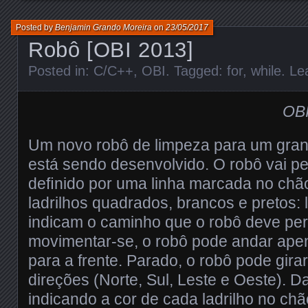
Posted by
Benjamin Grando Moreira
on
23/05/2017
Robô [OBI 2013]
Posted in:
C/C++
,
OBI
. Tagged:
for
,
while
.
Le
OBI
Um novo robô de limpeza para um gran
está sendo desenvolvido. O robô vai p
deﬁnido por uma linha marcada no chã
ladrilhos quadrados, brancos e pretos: 
indicam o caminho que o robô deve per
movimentar-se, o robô pode andar apen
para a frente. Parado, o robô pode gira
direções (Norte, Sul, Leste e Oeste).
indicando a cor de cada ladrilho no chão