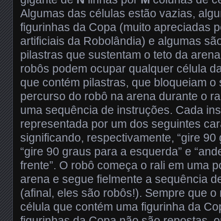
Algumas das células estão vazias, al
figurinhas da Copa (muito apreciadas pe
artificiais da Robolândia) e algumas s
pilastras que sustentam o teto da aren
robôs podem ocupar qualquer célula da
que contém pilastras, que bloqueiam o
percurso do robô na arena durante o ra
uma sequência de instruções. Cada ins
representada por um dos seguintes caract
significando, respectivamente, “gire 90 
“gire 90 graus para a esquerda” e “and
frente”. O robô começa o rali em uma po
arena e segue fielmente a sequência d
(afinal, eles são robôs!). Sempre que 
célula que contém uma figurinha da Cop
figurinhas da Copa não são repostas, ou