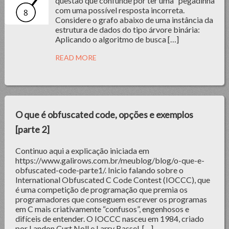
questão que confunde por ter uma “pegadinha”
com uma possível resposta incorreta.
Considere o grafo abaixo de uma instância da
estrutura de dados do tipo árvore binária:
Aplicando o algoritmo de busca […]
READ MORE
O que é obfuscated code, opções e exemplos
[parte 2]
Continuo aqui a explicação iniciada em
https://www.galirows.com.br/meublog/blog/o-que-e-
obfuscated-code-parte1/. Inicio falando sobre o
International Obfuscated C Code Contest (IOCCC), que
é uma competição de programação que premia os
programadores que conseguem escrever os programas
em C mais criativamente “confusos”, engenhosos e
difíceis de entender. O IOCCC nasceu em 1984, criado
por Landon Curt Noll e Larry Bassel, […]