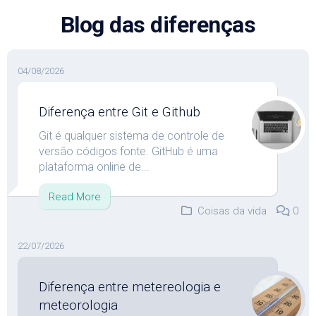
Skip
Blog das diferenças
to
content
04/08/2026
Diferença entre Git e Github
Git é qualquer sistema de controle de
versão códigos fonte. GitHub é uma
plataforma online de...
Read More
Coisas da vida
0
22/07/2026
Diferença entre metereologia e
meteorologia