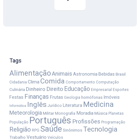
Tags
Alimentação
Animais
Astronomia
Bebidas
Brasil
Comida
Clima
Cidadania
Comportamento
Computação
Educação
Direito
Dinheiro
Culinária
Empresarial
Esportes
Finanças
Festas
Frutas
Imóveis
homófonas
Geologia
Medicina
Inglês
Literatura
Jurídico
Informática
Meteorologia
Moradia
Militar
Música
Monografia
Planetas
Português
Profissões
População
Programação
Saúde
Tecnologia
Religião
Sinônimos
RPG
Vestuário
Trabalho
Veículos