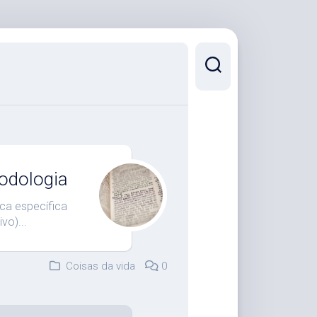
odologia
ca específica
vo)...
Coisas da vida
0