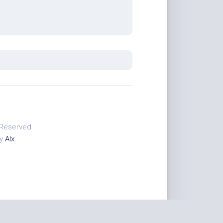
 Reserved.
by
Alx
.