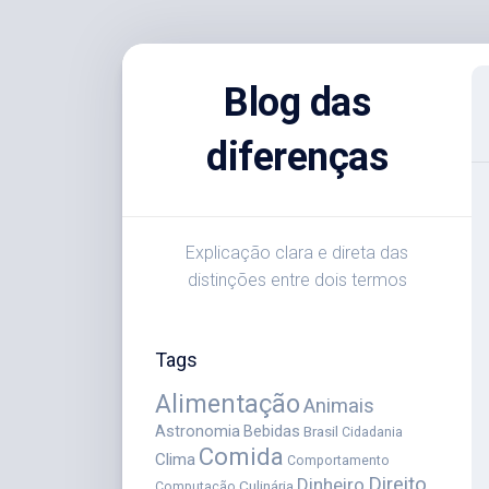
Skip
to
Blog das
content
diferenças
Explicação clara e direta das
distinções entre dois termos
Tags
Alimentação
Animais
Astronomia
Bebidas
Brasil
Cidadania
Comida
Clima
Comportamento
Direito
Dinheiro
Culinária
Computação