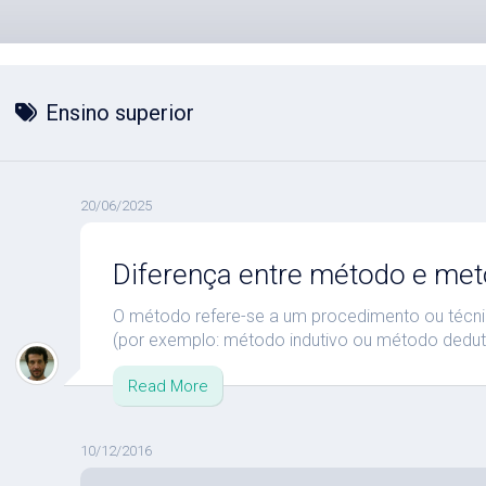
Ensino superior
20/06/2025
Diferença entre método e met
O método refere-se a um procedimento ou técni
(por exemplo: método indutivo ou método deduti
Read More
10/12/2016