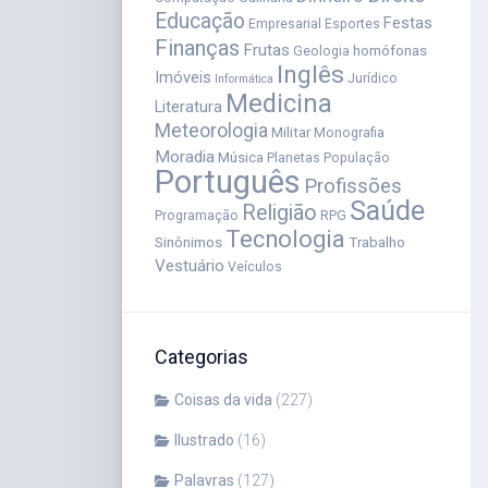
Educação
Festas
Empresarial
Esportes
Finanças
Frutas
homófonas
Geologia
Inglês
Imóveis
Jurídico
Informática
Medicina
Literatura
Meteorologia
Militar
Monografia
Moradia
Música
Planetas
População
Português
Profissões
Saúde
Religião
Programação
RPG
Tecnologia
Sinônimos
Trabalho
Vestuário
Veículos
Categorias
Coisas da vida
(227)
Ilustrado
(16)
Palavras
(127)