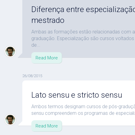
Diferença entre especializaçã
mestrado
Ambas as formações estão relacionadas com a
graduação. Especialização são cursos voltados 
de...
Read More
26/08/2015
Lato sensu e stricto sensu
Ambos termos designam cursos de pós-gradução
sensu compreendem os programas de especiali
Read More