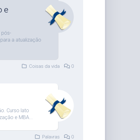
o e
 pós-
para a atualização
Coisas da vida
0
. Curso lato
zação e MBA...
Palavras
0