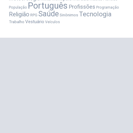
Português
Profissões
População
Programação
Saúde
Tecnologia
Religião
Sinônimos
RPG
Vestuário
Trabalho
Veículos
Categorias
Coisas da vida
(227)
Ilustrado
(16)
Palavras
(127)