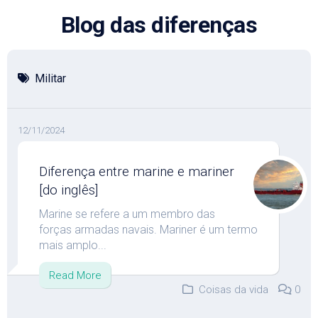
Skip
Blog das diferenças
to
content
Militar
12/11/2024
Diferença entre marine e mariner
[do inglês]
Marine se refere a um membro das
forças armadas navais. Mariner é um termo
mais amplo...
Read More
Coisas da vida
0