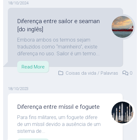
18/10/2024
Diferença entre sailor e seaman
[do inglês]
Embora ambos os termos sejam
traduzidos como “marinheiro”, existe
diferença no uso. Sailor é um termo...
Read More
Coisas da vida
/
Palavras
0
18/10/2023
Diferença entre míssil e foguete
Para fins militares, um foguete difere
de um míssil devido a ausência de um
sistema de...