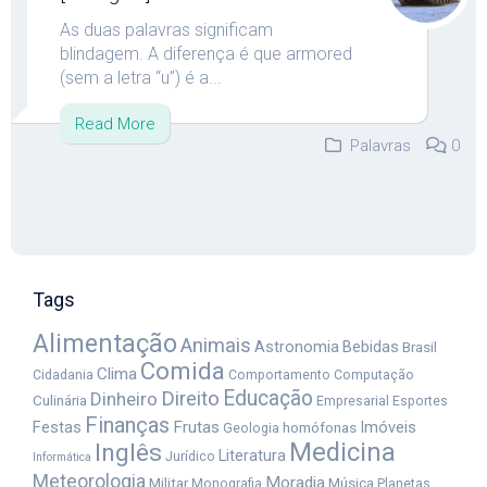
As duas palavras significam
blindagem. A diferença é que armored
(sem a letra “u”) é a...
Read More
Palavras
0
Tags
Alimentação
Animais
Astronomia
Bebidas
Brasil
Comida
Clima
Cidadania
Comportamento
Computação
Educação
Direito
Dinheiro
Culinária
Empresarial
Esportes
Finanças
Festas
Frutas
Imóveis
homófonas
Geologia
Medicina
Inglês
Literatura
Jurídico
Informática
Meteorologia
Moradia
Militar
Música
Monografia
Planetas