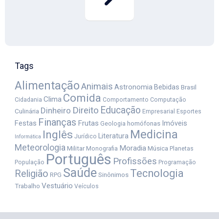
Tags
Alimentação
Animais
Astronomia
Bebidas
Brasil
Comida
Clima
Cidadania
Comportamento
Computação
Educação
Direito
Dinheiro
Culinária
Empresarial
Esportes
Finanças
Festas
Frutas
Imóveis
homófonas
Geologia
Medicina
Inglês
Literatura
Jurídico
Informática
Meteorologia
Moradia
Militar
Música
Monografia
Planetas
Português
Profissões
População
Programação
Saúde
Tecnologia
Religião
Sinônimos
RPG
Vestuário
Trabalho
Veículos