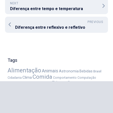
NEXT
Diferença entre tempo e temperatura
PREVIOUS
Diferença entre reflexivo e refletivo
Tags
Alimentação
Animais
Astronomia
Bebidas
Brasil
Comida
Clima
Cidadania
Comportamento
Computação
Educação
Direito
Dinheiro
Culinária
Empresarial
Esportes
Finanças
Festas
Frutas
Imóveis
homófonas
Geologia
Medicina
Inglês
Literatura
Jurídico
Informática
Meteorologia
Moradia
Militar
Música
Monografia
Planetas
Português
Profissões
População
Programação