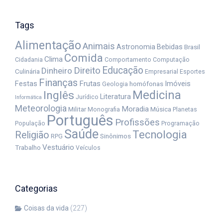
Tags
Alimentação
Animais
Astronomia
Bebidas
Brasil
Comida
Clima
Cidadania
Comportamento
Computação
Educação
Direito
Dinheiro
Culinária
Empresarial
Esportes
Finanças
Festas
Frutas
Imóveis
homófonas
Geologia
Medicina
Inglês
Literatura
Jurídico
Informática
Meteorologia
Moradia
Militar
Música
Monografia
Planetas
Português
Profissões
População
Programação
Saúde
Tecnologia
Religião
Sinônimos
RPG
Vestuário
Trabalho
Veículos
Categorias
Coisas da vida
(227)