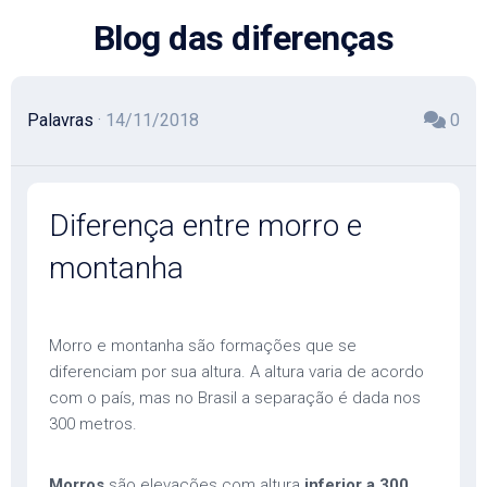
Skip
Blog das diferenças
to
content
Palavras
· 14/11/2018
0
Diferença entre morro e
montanha
Morro e montanha são formações que se
diferenciam por sua altura. A altura varia de acordo
com o país, mas no Brasil a separação é dada nos
300 metros.
Morros
são elevações com altura
inferior a 300